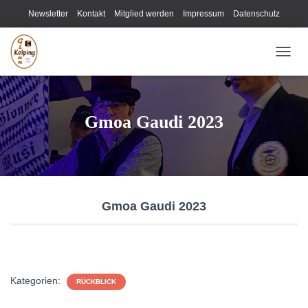
Newsletter
Kontakt
Mitglied werden
Impressum
Datenschutz
N
A
V
I
G
Gmoa Gaudi 2023
A
T
I
O
N
U
Gmoa Gaudi 2023
M
S
C
H
A
L
Kategorien:
RÜCKBLICK
T
E