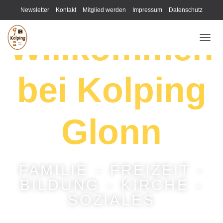
Newsletter
Kontakt
Mitglied werden
Impressum
Datenschutz
Willkommen
N
A
V
I
bei Kolping
G
A
T
I
Glonn
O
N
U
M
S
FAMILIE - FREIZEIT -
C
H
BILDUNG - KIRCHE -
A
SOZIALES
L
T
E