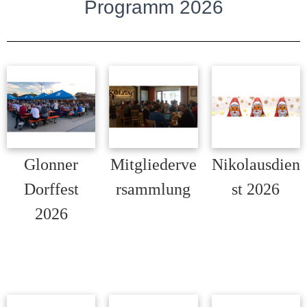
Programm 2026
N
Glonner
Mitgliederve
Nikolausdien
Dorffest
rsammlung
st 2026
Mitgliederversam
Nikolausdienst
2026
mlung aller
am Samstag 05.
Von Freitag 31.
Kolpingmitglieder
…
Juli…
am…